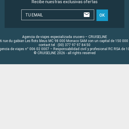
Recibe nuestras exclusivas ofertas
TU EMAIL
OK
Agencia de viajes especializada crucero – CRUISELINE
6 rue du gabian Les flots bleus MC 98 000 Monaco SAM con un capital de 150 000
contact tel : (00) 377 97 97 84 50
gencia de viajes n° 006 02 0007 – Responsabilidad civil y profesional RC RSA de
© CRUISELINE 2026 - all rights reserved