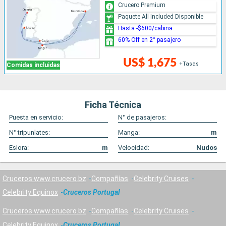
Crucero Premium
Paquete All Included Disponible
Hasta -$600/cabina
60% Off en 2° pasajero
US$ 1,675
+Tasas
Comidas incluidas
Ficha Técnica
Puesta en servicio:
N° de pasajeros:
N° tripunlates:
Manga:
m
Eslora:
m
Velocidad:
Nudos
Cruceros www.crucero.bz
Compañías
Celebrity Cruises
Celebrity Equinox
Cruceros Portugal
Cruceros www.crucero.bz
Compañías
Celebrity Cruises
Celebrity Equinox
Cruceros Portugal