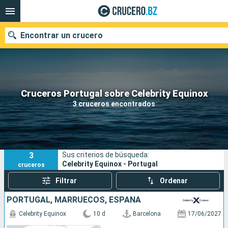
Encontrar un crucero
Nuestros destinos
Cruceros Portugal sobre Celebrity Equinox
3 cruceros encontrados
Fecha de salida
Puertos
Compañías
3
Sus criterios de búsqueda:
Buscar
Celebrity Equinox - Portugal
cruceros
Filtrar
Ordenar
PORTUGAL, MARRUECOS, ESPAÑA
Celebrity Equinox
10 d
Barcelona
17/06/2027