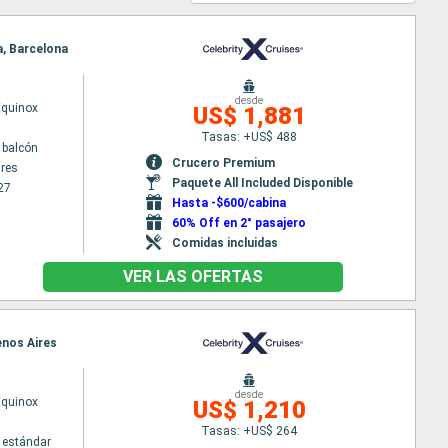
a, Barcelona
desde
Equinox
US$ 1,881
Tasas: +US$ 488
 balcón
Crucero Premium
res
Paquete All Included Disponible
27
Hasta -$600/cabina
60% Off en 2° pasajero
Comidas incluidas
VER LAS OFERTAS
enos Aires
desde
Equinox
US$ 1,210
Tasas: +US$ 264
 estándar