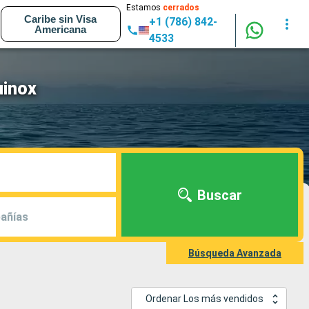
Estamos
cerrados
Caribe sin Visa
+1 (786) 842-
Americana
4533
uinox
Buscar
añías
Búsqueda Avanzada
Ordenar Los más vendidos