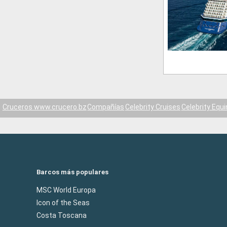
Cruceros www.crucero.bz
Compañías
Celebrity Cruises
Celebrity Equ
Barcos más populares
MSC World Europa
Icon of the Seas
Costa Toscana