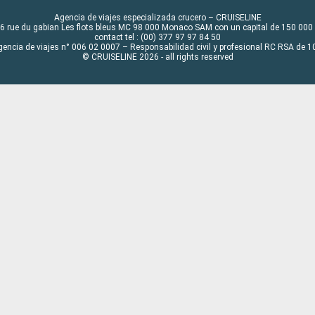
Agencia de viajes especializada crucero – CRUISELINE
6 rue du gabian Les flots bleus MC 98 000 Monaco SAM con un capital de 150 000
contact tel : (00) 377 97 97 84 50
gencia de viajes n° 006 02 0007 – Responsabilidad civil y profesional RC RSA de
© CRUISELINE 2026 - all rights reserved