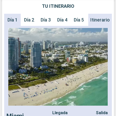
TU ITINERARIO
Día 1
Día 2
Día 3
Día 4
Día 5
Itinerario
Llegada
Salida
Miami