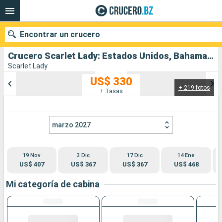
Encontrar un crucero
Crucero Scarlet Lady: Estados Unidos, Bahamas salida desde Miami
Scarlet Lady
US$ 330
+ 219 fotos
Nuestros destinos
+ Tasas
Fecha de salida
marzo 2027
Puertos
Compañías
19 Nov
3 Dic
17 Dic
14 Ene
Buscar
US$ 407
US$ 367
US$ 367
US$ 468
Mi categoría de cabina