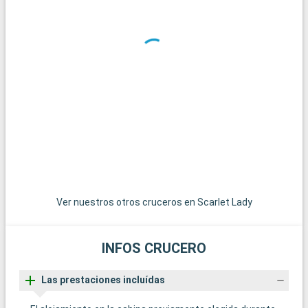
Qué visitar en la zona
En los alrededores de Miami se ofrecen numerosas
excursiones. Key West, el extremo más meridional de Estados
Unidos, es accesible por una carretera panorámica y ofrece
un ambiente relajado con casas de colores y puestas de sol
espectaculares. Las islas de las Bahamas, las joyas del
Caribe, están a poca distancia en barco y son un paraíso para
pasar el día en sus playas de arena blanca. Para los amantes
del submarinismo, los arrecifes de coral de Cayo Largo
ofrecen una experiencia submarina extraordinaria. Estos
destinos alrededor de Miami revelan la belleza natural y la
diversidad cultural de la región.
Ver nuestros otros cruceros en Scarlet Lady
INFOS CRUCERO
Las prestaciones incluídas