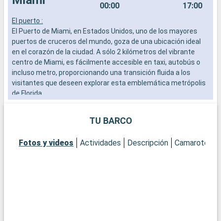
00:00
17:00
El puerto :
C
El Puerto de Miami, en Estados Unidos, uno de los mayores
r
puertos de cruceros del mundo, goza de una ubicación ideal
f
en el corazón de la ciudad. A sólo 2 kilómetros del vibrante
L
centro de Miami, es fácilmente accesible en taxi, autobús o
s
incluso metro, proporcionando una transición fluida a los
s
visitantes que deseen explorar esta emblemática metrópolis
e
de Florida.
H
Qué visitar en Miami
TU BARCO
Miami es una exuberante mezcla de cultura, arte y playas.
Empiece por el distrito de Wynwood para admirar sus
Fotos y videos
Actividades
Descripción
Camarotes
famosos murales y galerías de arte vanguardista. El histórico
distrito Art Decó de South Beach le transportará a los años 30
con sus coloridos edificios y su ambiente vintage. Para una
experiencia más natural, el Parque Nacional de los Everglades,
a poca distancia en coche, ofrece una aventura por los
pantanos, con la posibilidad de avistar caimanes. Descubra la
Pequeña Habana, donde la cultura cubana se palpa en cada
esquina.