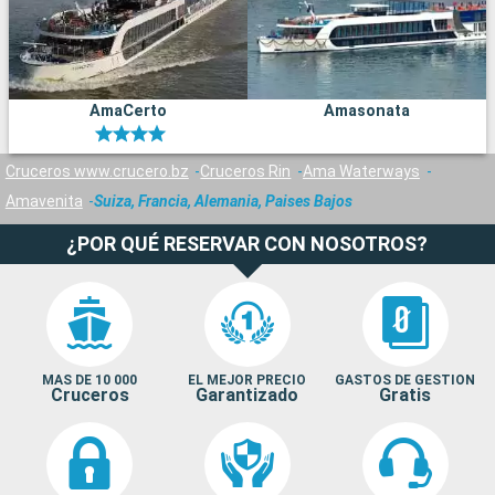
AmaCerto
Amasonata
Cruceros www.crucero.bz
Cruceros Rin
Ama Waterways
Amavenita
Suiza, Francia, Alemania, Paises Bajos
¿POR QUÉ RESERVAR CON NOSOTROS?
MAS DE 10 000
EL MEJOR PRECIO
GASTOS DE GESTION
Cruceros
Garantizado
Gratis