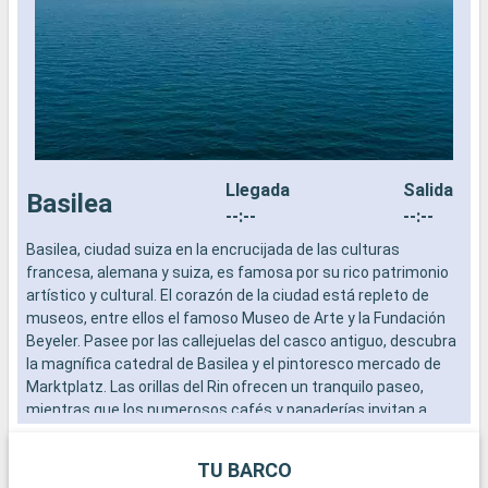
Llegada
Salida
Basilea
--:--
--:--
Basilea, ciudad suiza en la encrucijada de las culturas
B
francesa, alemana y suiza, es famosa por su rico patrimonio
f
artístico y cultural. El corazón de la ciudad está repleto de
a
museos, entre ellos el famoso Museo de Arte y la Fundación
m
Beyeler. Pasee por las callejuelas del casco antiguo, descubra
B
la magnífica catedral de Basilea y el pintoresco mercado de
l
Marktplatz. Las orillas del Rin ofrecen un tranquilo paseo,
M
mientras que los numerosos cafés y panaderías invitan a
m
hacer una pausa gastronómica. Basilea, con su armoniosa
h
mezcla de tradición y modernidad, es un destino gratificante
m
TU BARCO
para cualquier viajero.
p