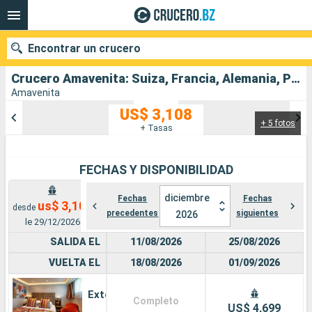
Encontrar un crucero
Crucero Amavenita: Suiza, Francia, Alemania, Paises Bajos salida desde Basilea
Amavenita
US$ 3,108
+ 5 fotos
Nuestros destinos
+ Tasas
Fecha de salida
FECHAS Y DISPONIBILIDAD
Puertos
Compañías
diciembre
Fechas
Fechas
us$ 3,108
desde
precedentes
siguientes
2026
Buscar
le 29/12/2026
SALIDA EL
11/08/2026
25/08/2026
VUELTA EL
18/08/2026
01/09/2026
Exterior
Completo
US$ 4,699