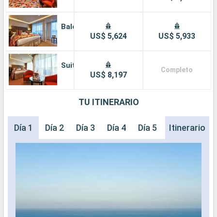
Balcón
US$ 5,624
US$ 5,933
Suite
Completo
US$ 8,197
TU ITINERARIO
Día 1
Día 2
Día 3
Día 4
Día 5
Día 6
Itinerario
Día 